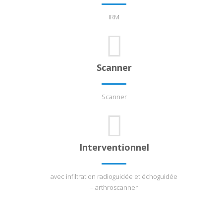
IRM
Scanner
Scanner
Interventionnel
avec infiltration radioguidée et échoguidée
– arthroscanner