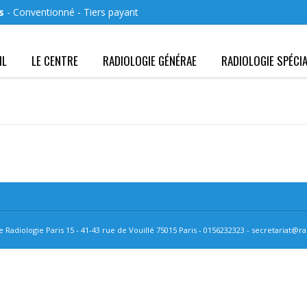
s
- Conventionné - Tiers payant
IL
LE CENTRE
RADIOLOGIE GÉNÉRAE
RADIOLOGIE SPÉCIA
 Radiologie Paris 15 - 41-43 rue de Vouillé 75015 Paris - 0156232323 -
secretariat@rad