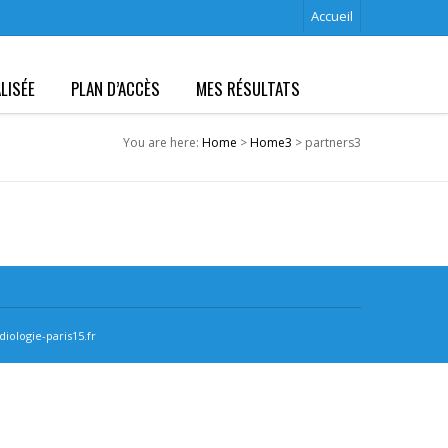
Accueil
LISÉE
PLAN D’ACCÈS
MES RÉSULTATS
You are here:
Home
>
Home3
> partners3
iologie-paris15.fr